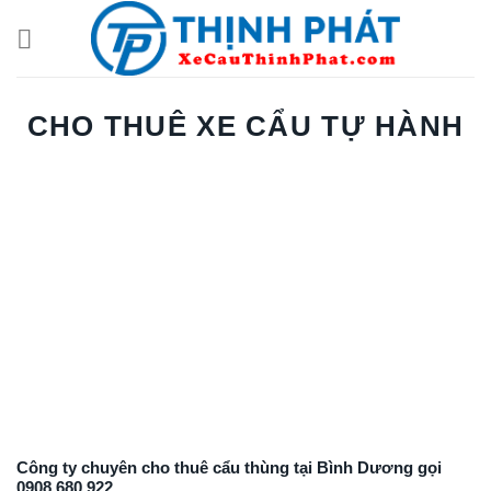
Chuyển
đến
nội
dung
CHO THUÊ XE CẨU TỰ HÀNH
Công ty chuyên cho thuê cẩu thùng tại Bình Dương gọi
0908.680.922