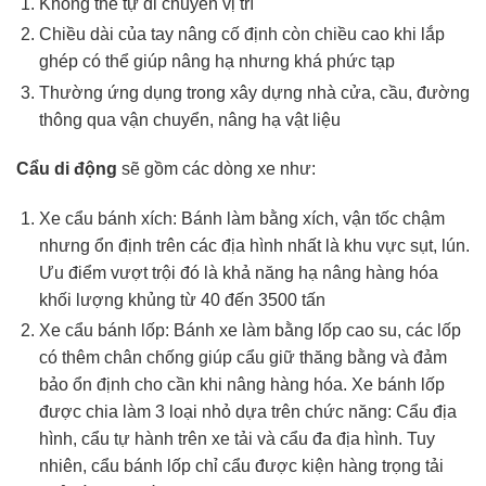
Không thể tự di chuyển vị trí
Chiều dài của tay nâng cố định còn chiều cao khi lắp
ghép có thể giúp nâng hạ nhưng khá phức tạp
Thường ứng dụng trong xây dựng nhà cửa, cầu, đường
thông qua vận chuyển, nâng hạ vật liệu
Cẩu di động
sẽ gồm các dòng xe như:
Xe cẩu bánh xích: Bánh làm bằng xích, vận tốc chậm
nhưng ổn định trên các địa hình nhất là khu vực sụt, lún.
Ưu điểm vượt trội đó là khả năng hạ nâng hàng hóa
khối lượng khủng từ 40 đến 3500 tấn
Xe cẩu bánh lốp: Bánh xe làm bằng lốp cao su, các lốp
có thêm chân chống giúp cẩu giữ thăng bằng và đảm
bảo ổn định cho cần khi nâng hàng hóa. Xe bánh lốp
được chia làm 3 loại nhỏ dựa trên chức năng: Cẩu địa
hình, cẩu tự hành trên xe tải và cẩu đa địa hình. Tuy
nhiên, cẩu bánh lốp chỉ cẩu được kiện hàng trọng tải