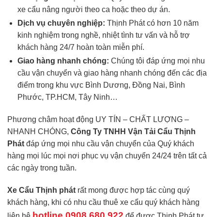
xe cẩu nâng người theo ca hoặc theo dự án.
Dịch vụ chuyên nghiệp:
Thịnh Phát có hơn 10 năm
kinh nghiệm trong nghề, nhiệt tình tư vấn và hỗ trợ
khách hàng 24/7 hoàn toàn miễn phí.
Giao hàng nhanh chóng:
Chúng tôi đáp ứng mọi nhu
cầu vận chuyển và giao hàng nhanh chóng đến các địa
điểm trong khu vực Bình Dương, Đồng Nai, Bình
Phước, TP.HCM, Tây Ninh…
Phương châm hoạt động UY TÍN – CHẤT LƯỢNG –
NHANH CHÓNG,
Công Ty TNHH Vận Tải Cẩu Thịnh
Phát
đáp ứng mọi nhu cầu vận chuyển của Quý khách
hàng mọi lúc mọi nơi phục vụ vận chuyển 24/24 trên tất cả
các ngày trong tuần.
Xe Cẩu Thịnh phát
rất mong được hợp tác cùng quý
khách hàng, khi có nhu cầu thuê xe cẩu quý khách hàng
hotline 0908.680.922
liên hệ
để được Thịnh Phát tư