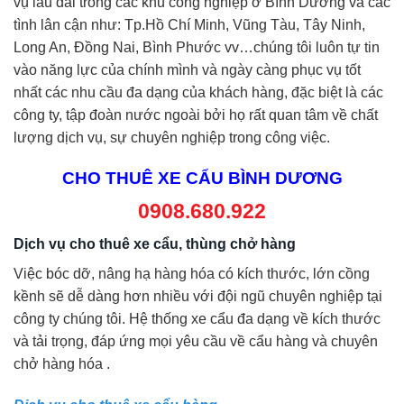
vụ lâu dài trong các khu công nghiệp ở Bình Dương và các
tình lân cận như: Tp.Hồ Chí Minh, Vũng Tàu, Tây Ninh,
Long An, Đồng Nai, Bình Phước vv…chúng tôi luôn tự tin
vào năng lực của chính mình và ngày càng phục vụ tốt
nhất các nhu cầu đa dạng của khách hàng, đặc biệt là các
công ty, tập đoàn nước ngoài bởi họ rất quan tâm về chất
lượng dịch vụ, sự chuyên nghiệp trong công việc.
CHO THUÊ XE CẨU BÌNH DƯƠNG
0908.680.922
Dịch vụ cho thuê xe cẩu, thùng chở hàng
Việc bóc dỡ, nâng hạ hàng hóa có kích thước, lớn cồng
kềnh sẽ dễ dàng hơn nhiều với đội ngũ chuyên nghiệp tại
công ty chúng tôi. Hệ thống xe cẩu đa dạng về kích thước
và tải trọng, đáp ứng mọi yêu cầu về cẩu hàng và chuyên
chở hàng hóa .