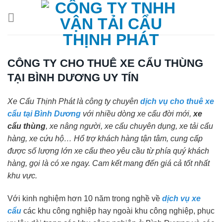
Chuyển
đến
nội
dung
CÔNG TY CHO THUÊ XE CẨU THÙNG
TẠI BÌNH DƯƠNG UY TÍN
Xe Cẩu Thịnh Phát là công ty chuyên
dịch vụ cho thuê xe
cẩu tại Bình Dương
với nhiều dòng xe cẩu đời mới,
xe
cẩu thùng
, xe nâng người, xe cẩu chuyên dụng, xe tải cẩu
hàng, xe cứu hộ… Hổ trợ khách hàng tận tâm, cung cấp
được số lượng lớn xe cẩu theo yêu cầu từ phía quý khách
hàng, gọi là có xe ngay. Cam kết mang đến giá cả tốt nhất
khu vực.
Với kinh nghiệm hơn 10 năm trong nghề về
dịch vụ xe
cẩu
các khu công nghiệp hay ngoài khu công nghiệp, phục