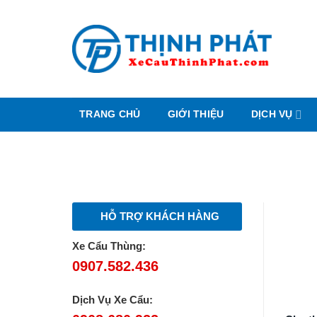
Chuyển
đến
nội
dung
TRANG CHỦ
GIỚI THIỆU
DỊCH VỤ
HỖ TRỢ KHÁCH HÀNG
Xe Cẩu Thùng:
0907.582.436
Dịch Vụ Xe Cẩu: