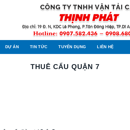
DỰ ÁN
TIN TỨC
TUYỂN DỤNG
LIÊN HỆ
THUÊ CẨU QUẬN 7