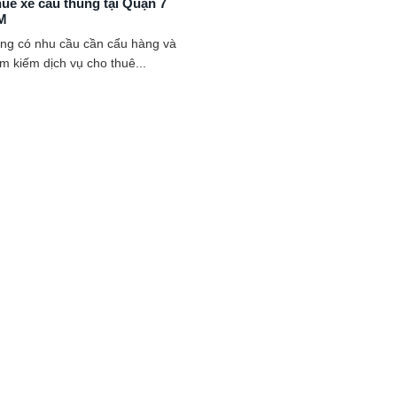
uê xe cẩu thùng tại Quận 7
M
ng có nhu cầu cần cẩu hàng và
m kiếm dịch vụ cho thuê...