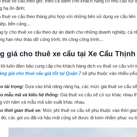
 thuê xe cẩu theo giờ, theo ca dành cho khách hàng có nhu cầu sử 
g hạ ổn định;
 thuê xe cẩu theo tháng phù hợp với những bên sử dụng xe cẩu liên 
iệp, bến cảng…
g ty cho thuê xe cẩu theo dự án dành cho những doanh nghiệp, cá n
ng hạn như tháo dỡ công trình, thi công công trình…
g giá cho thuê xe cẩu tại Xe Cẩu Thịnh
tôi luôn đảm bảo cung cấp cho khách hàng dịch vụ thuê xe cẩu với mứ
ng giá cho thuê cẩu giá tốt tại Quận 7
sẽ phụ thuộc vào nhiều yếu 
o tải trọng:
Dựa vào khả năng nâng hạ, các mức giá thuê xe cẩu sẽ
o mẫu mã và kiểu hệ thống:
Giá thuê xe cẩu sẽ có sự khác nhau th
g với năm và mẫu mã sản xuất khác nhau.
o thời gian thuê xe:
Mức phí thuê xe cẩu sẽ phụ thuộc vào thời gian
 đó, các gói ưu đãi và hậu mãi cũng sẽ được đi kèm nhằm phục vụ t