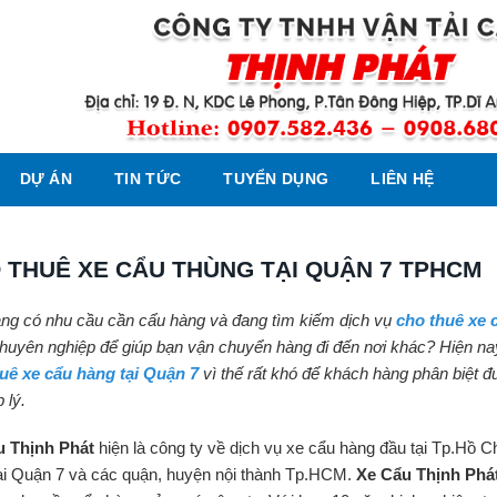
DỰ ÁN
TIN TỨC
TUYỂN DỤNG
LIÊN HỆ
 THUÊ XE CẨU THÙNG TẠI QUẬN 7 TPHCM
ng có nhu cầu cần cẩu hàng và đang tìm kiếm dịch vụ
cho thuê xe 
huyên nghiệp để giúp bạn vận chuyển hàng đi đến nơi khác? Hiện nay 
uê xe cẩu hàng tại Quận 7
vì thế rất khó để khách hàng phân biệt đ
 lý.
u Thịnh Phát
hiện là công ty về dịch vụ xe cẩu hàng đầu tại Tp.Hồ C
ại Quận 7 và các quận, huyện nội thành Tp.HCM.
Xe Cẩu Thịnh Phá