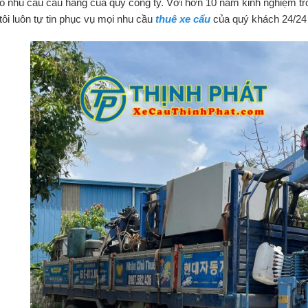
eo nhu cầu cẩu hàng của quý công ty. Với hơn 10 năm kinh nghiệm tro
tôi luôn tự tin phục vụ mọi nhu cầu
thuê xe
c
ẩu
của quý khách 24/24 v