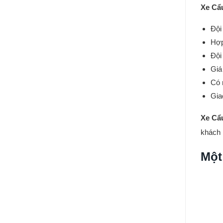
Xe Cẩ
Đội
Hợp
Đội
Giá
Có 
Gia
Xe Cẩ
khách 
Một