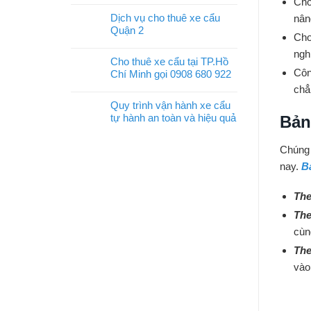
Cho
Dịch vụ cho thuê xe cẩu
nân
Quận 2
Cho
ngh
Cho thuê xe cẩu tại TP.Hồ
Côn
Chí Minh gọi 0908 680 922
chẳ
Quy trình vận hành xe cẩu
tự hành an toàn và hiệu quả
Bản
Chúng 
nay.
Bả
The
The
cùn
The
vào