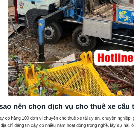
 sao nên chọn dịch vụ cho thuê xe cẩu 
ay có hàng 100 đơn vị chuyên cho thuê xe tải uy tín, chuyên nghiệp,
địa chỉ đáng tin cậy có nhiều năm hoạt động trong nghề, lấy sự hài l