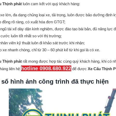
u Thịnh phát
luôn cam kết với quý khách hàng:
 xe lớn, đa dạng chủng loại xe, tải trọng, luôn được bảo dưỡng định 
 đồng rõ ràng, có xuất hóa đơn GTGT;
 ngũ tài xế dày dặn kinh nghiệm, được đào tạo bài bản, đủ năng lực đ
 cước luôn tốt nhất so với thị trường;
nhân viên kỹ thuật luôn đi khảo sát trước khi nhận;
o xe nhanh chóng, chỉ từ 30 – 60 phút kể từ khi gọi là có xe.
u Thịnh phát
rất mong được hợp tác cùng quý khách hàng, khi có n
hotline 0908.680.922
hàng liên hệ
để được
Xe Cẩu Thịnh P
 số hình ảnh công trình đã thực hiện