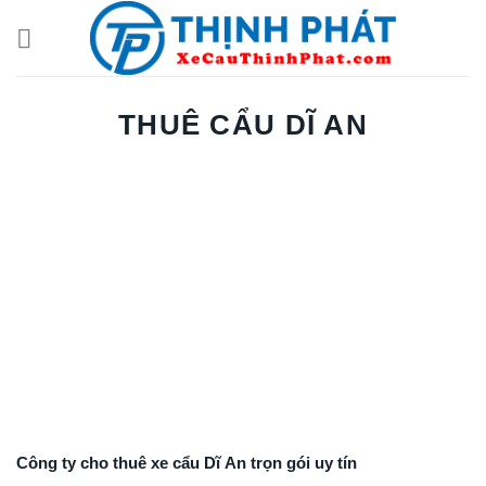
Chuyển
đến
nội
dung
THUÊ CẨU DĨ AN
Công ty cho thuê xe cẩu Dĩ An trọn gói uy tín