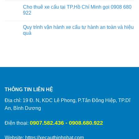
Cho thuê xe cẩu tại TP.Hồ Chí Minh gọi 0908 680
922
Quy trình vận hành xe cẩu tự hành an toàn và hiệu
quả
THÔNG TIN LIÊN HỆ
Địa chỉ: 19 Đ. N, KDC Lê Phong, P.Tân Đông Hiệp, TP.Dĩ
An, Bình Dương
0907.582.436 - 0908.680.922
Điện thoại:
Website:
https://xecauthinhphat.com