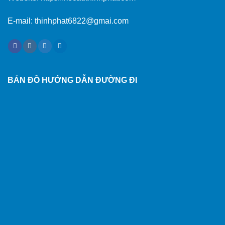
E-mail: thinhphat6822@gmai.com
BẢN ĐỒ HƯỚNG DẪN ĐƯỜNG ĐI