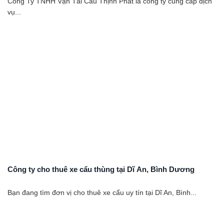
Công Ty TNHH Vận Tải Cẩu Thịnh Phát là công ty cung cấp dịch
vụ...
Công ty cho thuê xe cẩu thùng tại Dĩ An, Bình Dương
Bạn đang tìm đơn vị cho thuê xe cẩu uy tín tại Dĩ An, Bình...