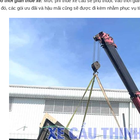
o thời gian thuê xe:
Mức phí thuê xe cẩu sẽ phụ thuộc vào thời gian
 đó, các gói ưu đãi và hậu mãi cũng sẽ được đi kèm nhằm phục vụ t