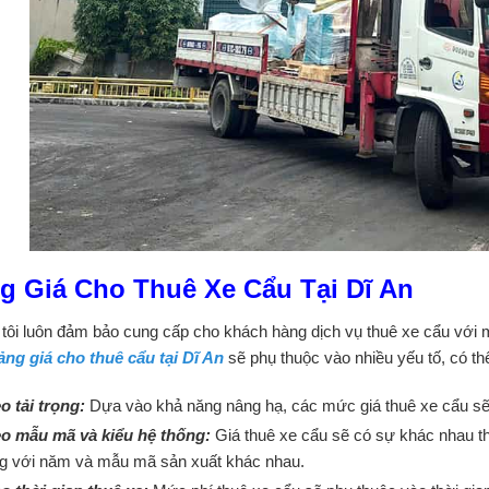
g Giá Cho Thuê Xe Cẩu Tại Dĩ An
tôi luôn đảm bảo cung cấp cho khách hàng dịch vụ thuê xe cẩu với mứ
ảng giá cho thuê cẩu tại Dĩ An
sẽ phụ thuộc vào nhiều yếu tố, có th
o tải trọng:
Dựa vào khả năng nâng hạ, các mức giá thuê xe cẩu sẽ
o mẫu mã và kiểu hệ thống:
Giá thuê xe cẩu sẽ có sự khác nhau th
g với năm và mẫu mã sản xuất khác nhau.