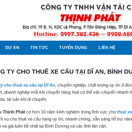
DỰ ÁN
TIN TỨC
TUYỂN DỤNG
LIÊN HỆ
G TY CHO THUÊ XE CẨU TẠI DĨ AN, BÌNH 
y cho thuê xe cẩu tại Dĩ An
, chuyên nghiệp, chất lượng uy tín ở Bì
nh, doanh nghiệp mỗi khi chuyển hàng hoá có thể vận chuyển nhanh h
a, tài sản khi di chuyển.
u Thịnh Phát
có hơn 10 năm kinh nghiệm trong lĩnh vực cho
thuê xe
̣ch vụ cho thuê xe cẩu hàng uy tín, nhanh chóng, sẵn sàng hỗ trợ n
và giá luôn tốt nhất tại Bình Dương và các tỉnh lân cận.