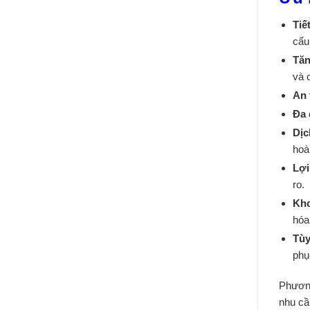
Tiế
cẩu
Tăn
và 
An 
Đa 
Dịc
hoà
Lợi
ro.
Kho
hóa
Tùy
phụ
Phươn
nhu cầ