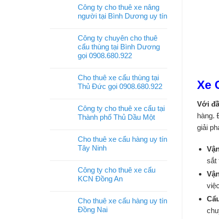
Công ty cho thuê xe nâng
người tại Bình Dương uy tín
Công ty chuyên cho thuê
cẩu thùng tại Bình Dương
gọi 0908.680.922
Cho thuê xe cẩu thùng tại
Xe 
Thủ Đức gọi 0908.680.922
Với đầ
Công ty cho thuê xe cẩu tại
hàng. 
Thành phố Thủ Dầu Một
giải p
Cho thuê xe cẩu hàng uy tín
Tây Ninh
Vận
sắt
Công ty cho thuê xe cẩu
Vận
KCN Đồng An
việ
Cẩu
Cho thuê xe cẩu hàng uy tín
Đồng Nai
chu