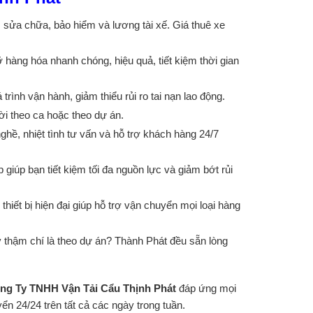
, sửa chữa, bảo hiểm và lương tài xế. Giá thuê xe
hàng hóa nhanh chóng, hiệu quả, tiết kiệm thời gian
nh vận hành, giảm thiểu rủi ro tai nạn lao động.
i theo ca hoặc theo dự án.
hề, nhiệt tình tư vấn và hỗ trợ khách hàng 24/7
 giúp bạn tiết kiệm tối đa nguồn lực và giảm bớt rủi
thiết bị hiện đại giúp hỗ trợ vận chuyển mọi loại hàng
y thậm chí là theo dự án? Thành Phát đều sẵn lòng
ng Ty TNHH Vận Tải Cẩu Thịnh Phát
đáp ứng mọi
 24/24 trên tất cả các ngày trong tuần.