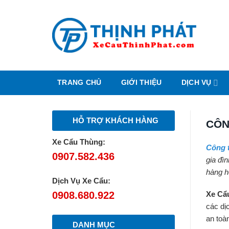
Chuyển
đến
nội
dung
TRANG CHỦ
GIỚI THIỆU
DỊCH VỤ
HỖ TRỢ KHÁCH HÀNG
CÔN
Xe Cẩu Thùng:
Công t
0907.582.436
gia đì
hàng hó
Dịch Vụ Xe Cẩu:
0908.680.922
Xe Cẩ
các di
an toàn 
DANH MỤC