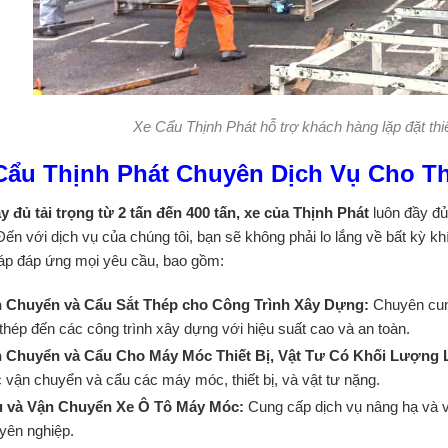
Xe Cẩu Thịnh Phát hỗ trợ khách hàng lặp đặt thiế
Cẩu Thịnh Phát Chuyên Dịch Vụ Cho T
y đủ tải trọng từ 2 tấn đến 400 tấn, xe của Thịnh Phát
luôn đầy đ
Đến với dịch vụ của chúng tôi, bạn sẽ không phải lo lắng về bất kỳ k
háp đáp ứng mọi yêu cầu, bao gồm:
 Chuyển và Cẩu Sắt Thép cho Công Trình Xây Dựng:
Chuyên cun
 thép đến các công trình xây dựng với hiệu suất cao và an toàn.
 Chuyển và Cẩu Cho Máy Móc Thiết Bị, Vật Tư Có Khối Lượng
c vận chuyển và cẩu các máy móc, thiết bị, và vật tư nặng.
 và Vận Chuyển Xe Ô Tô Máy Móc:
Cung cấp dịch vụ nâng hạ và 
yên nghiệp.