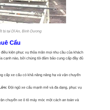
t bị tại Dĩ An, Bình Dương
huê Cẩu
ủ điều kiện phục vụ thỏa mãn mọi nhu cầu của khách
hía cạnh nào, bởi chúng tôi đảm bảo cung cấp đầy đủ
g cấp xe cẩu có khả năng nâng hạ và vận chuyển
 Lớn:
Đội ngũ xe cẩu mạnh mẽ và đa dạng, phục vụ
vận chuyển xe ô tô máy móc một cách an toàn và