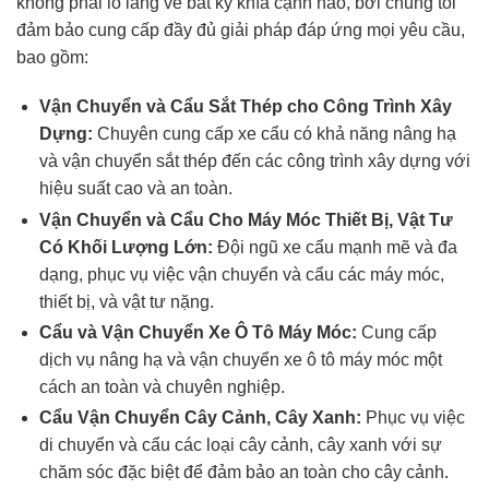
không phải lo lắng về bất kỳ khía cạnh nào, bởi chúng tôi
đảm bảo cung cấp đầy đủ giải pháp đáp ứng mọi yêu cầu,
bao gồm:
Vận Chuyển và Cẩu Sắt Thép cho Công Trình Xây
Dựng:
Chuyên cung cấp xe cẩu có khả năng nâng hạ
và vận chuyển sắt thép đến các công trình xây dựng với
hiệu suất cao và an toàn.
Vận Chuyển và Cẩu Cho Máy Móc Thiết Bị, Vật Tư
Có Khối Lượng Lớn:
Đội ngũ xe cẩu mạnh mẽ và đa
dạng, phục vụ việc vận chuyển và cẩu các máy móc,
thiết bị, và vật tư nặng.
Cẩu và Vận Chuyển Xe Ô Tô Máy Móc:
Cung cấp
dịch vụ nâng hạ và vận chuyển xe ô tô máy móc một
cách an toàn và chuyên nghiệp.
Cẩu Vận Chuyển Cây Cảnh, Cây Xanh:
Phục vụ việc
di chuyển và cẩu các loại cây cảnh, cây xanh với sự
chăm sóc đặc biệt để đảm bảo an toàn cho cây cảnh.