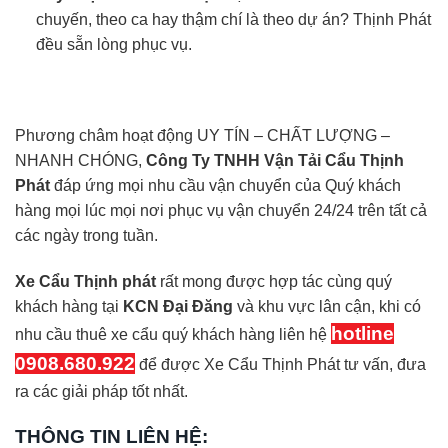
chuyến, theo ca hay thậm chí là theo dự án? Thịnh Phát
đều sẵn lòng phục vụ.
Phương châm hoạt động UY TÍN – CHẤT LƯỢNG –
NHANH CHÓNG,
Công Ty TNHH Vận Tải Cẩu Thịnh
Phát
đáp ứng mọi nhu cầu vận chuyển của Quý khách
hàng mọi lúc mọi nơi phục vụ vận chuyển 24/24 trên tất cả
các ngày trong tuần.
Xe Cẩu Thịnh phát
rất mong được hợp tác cùng quý
khách hàng tại
KCN Đại Đăng
và khu vực lân cận, khi có
hotline
nhu cầu thuê xe cẩu quý khách hàng liên hệ
0908.680.922
để được Xe Cẩu Thịnh Phát tư vấn, đưa
ra các giải pháp tốt nhất.
THÔNG TIN LIÊN HỆ: