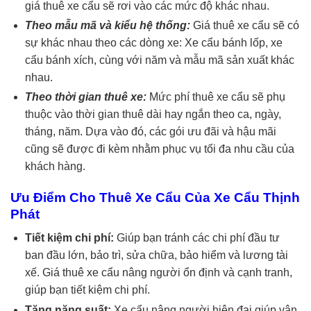
giá thuê xe cẩu sẽ rơi vào các mức độ khác nhau.
Theo mẫu mã và kiểu hệ thống:
Giá thuê xe cẩu sẽ có
sự khác nhau theo các dòng xe: Xe cẩu bánh lốp, xe
cẩu bánh xích, cùng với năm và mẫu mã sản xuất khác
nhau.
Theo thời gian thuê xe:
Mức phí thuê xe cẩu sẽ phụ
thuộc vào thời gian thuê dài hay ngắn theo ca, ngày,
tháng, năm. Dựa vào đó, các gói ưu đãi và hậu mãi
cũng sẽ được đi kèm nhằm phục vụ tối đa nhu cầu của
khách hàng.
Ưu Điểm Cho Thuê Xe Cẩu Của Xe Cẩu Thịnh
Phát
Tiết kiệm chi phí:
Giúp bạn tránh các chi phí đầu tư
ban đầu lớn, bảo trì, sửa chữa, bảo hiểm và lương tài
xế. Giá thuê xe cẩu nâng người ổn định và cạnh tranh,
giúp bạn tiết kiệm chi phí.
Tăng năng suất:
Xe cẩu nâng người hiện đại giúp vận