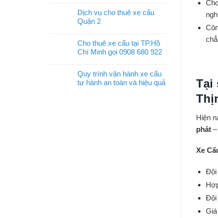
Cho
Dịch vụ cho thuê xe cẩu
ngh
Quận 2
Côn
chẳ
Cho thuê xe cẩu tại TP.Hồ
Chí Minh gọi 0908 680 922
Quy trình vận hành xe cẩu
Tại
tự hành an toàn và hiệu quả
Thị
Hiện n
phát
– 
Xe Cẩ
Đội
Hợp
Đội
Giá