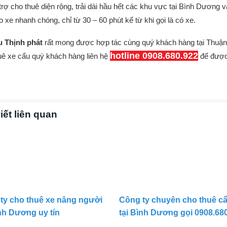
trợ cho thuê diện rộng, trải dài hầu hết các khu vực tại Bình Dương v
o xe nhanh chóng, chỉ từ 30 – 60 phút kể từ khi gọi là có xe.
u Thịnh phát
rất mong được hợp tác cùng quý khách hàng tại Thuận
hotline 0908.680.922
uê xe cẩu quý khách hàng liên hệ
để được 
iết liên quan
ty cho thuê xe nâng người
Công ty chuyên cho thuê c
ình Dương uy tín
tại Bình Dương gọi 0908.68