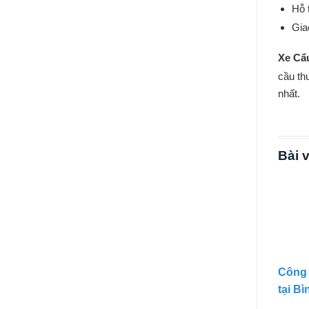
Hỗ 
Gia
Xe Cẩ
cầu th
nhất.
Bài v
Công 
tại B