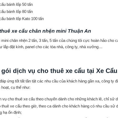
cẩu bánh lốp 50 tấn
cẩu bánh lốp 80 tấn
cẩu bánh lốp Kato 100 tấn
thuê xe cẩu chân nhện mini Thuận An
 mini chân nhện 2 tấn, 3 tấn, 5 tấn của chúng tôi cực hoàn hảo cho cá
ư lắp đặt kính, panel cho các tòa nhà, công ty, nhà xưởng…
 gói dịch vụ cho thuê xe cẩu tại Xe Cẩu 
áp ứng tốt tất tần tật các nhu cầu của khách hàng gần xa, công ty 
h hoạt, cụ thể như:
h vụ cho thuê xe cẩu theo chuyến dành cho những khách lẻ, chỉ sử d
 thuê xe cẩu theo giờ, theo ca dành cho khách hàng có nhu cầu sử 
g hạ ổn định;