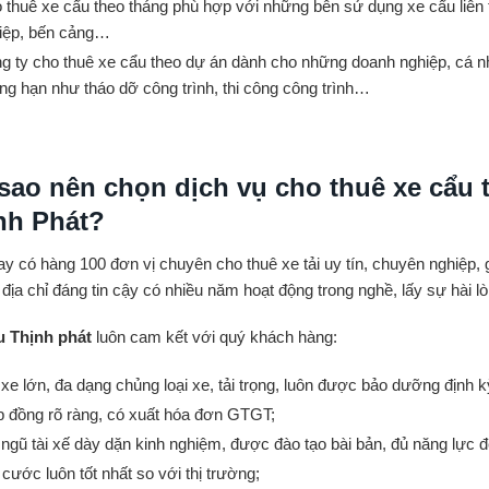
 thuê xe cẩu theo tháng phù hợp với những bên sử dụng xe cẩu liên 
iệp, bến cảng…
g ty cho thuê xe cẩu theo dự án dành cho những doanh nghiệp, cá n
ng hạn như tháo dỡ công trình, thi công công trình…
 sao nên chọn dịch vụ cho thuê xe cẩu 
nh Phát?
ay có hàng 100 đơn vị chuyên cho thuê xe tải uy tín, chuyên nghiệp,
địa chỉ đáng tin cậy có nhiều năm hoạt động trong nghề, lấy sự hài l
u Thịnh phát
luôn cam kết với quý khách hàng:
 xe lớn, đa dạng chủng loại xe, tải trọng, luôn được bảo dưỡng định 
 đồng rõ ràng, có xuất hóa đơn GTGT;
 ngũ tài xế dày dặn kinh nghiệm, được đào tạo bài bản, đủ năng lực đ
 cước luôn tốt nhất so với thị trường;