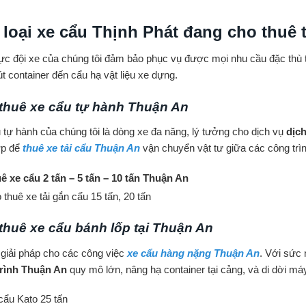
 loại xe cẩu Thịnh Phát đang cho thuê 
ực đội xe của chúng tôi đảm bảo phục vụ được mọi nhu cầu đặc thù 
út container đến cẩu hạ vật liệu xe dựng.
thuê xe cẩu tự hành Thuận An
 tự hành của chúng tôi là dòng xe đa năng, lý tưởng cho dịch vụ
dịc
ợp để
thuê xe tải cẩu Thuận An
vận chuyển vật tư giữa các công trìn
ê xe cẩu 2 tấn – 5 tấn – 10 tấn Thuận An
 thuê xe tải gắn cẩu 15 tấn, 20 tấn
thuê xe cẩu bánh lốp tại Thuận An
 giải pháp cho các công việc
xe cẩu hàng nặng Thuận An
. Với sức
trình Thuận An
quy mô lớn, nâng hạ container tại cảng, và di dời m
cẩu Kato 25 tấn