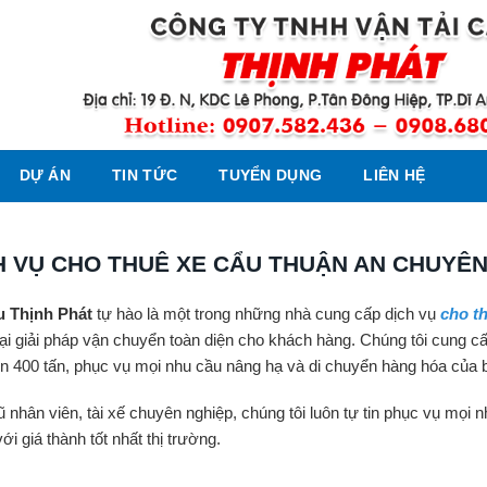
DỰ ÁN
TIN TỨC
TUYỂN DỤNG
LIÊN HỆ
H VỤ CHO THUÊ XE CẨU THUẬN AN CHUYÊN 
u Thịnh Phát
tự hào là một trong những nhà cung cấp dịch vụ
cho t
ại giải pháp vận chuyển toàn diện cho khách hàng. Chúng tôi cung cấp
ên 400 tấn, phục vụ mọi nhu cầu nâng hạ và di chuyển hàng hóa của b
ũ nhân viên, tài xế chuyên nghiệp, chúng tôi luôn tự tin phục vụ mọi 
ới giá thành tốt nhất thị trường.