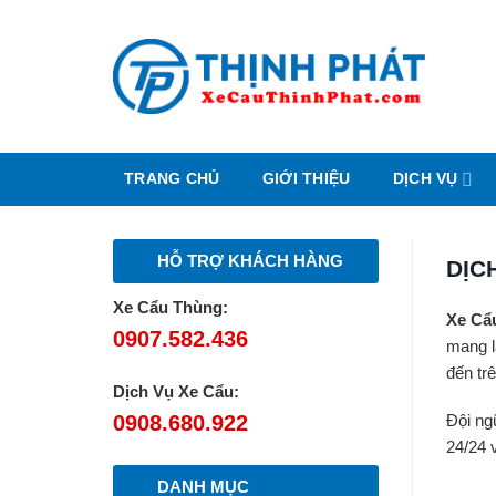
Chuyển
đến
nội
dung
TRANG CHỦ
GIỚI THIỆU
DỊCH VỤ
HỖ TRỢ KHÁCH HÀNG
DỊC
Xe Cẩu Thùng:
Xe Cẩ
0907.582.436
mang l
đến tr
Dịch Vụ Xe Cẩu:
0908.680.922
Đội ng
24/24 v
DANH MỤC