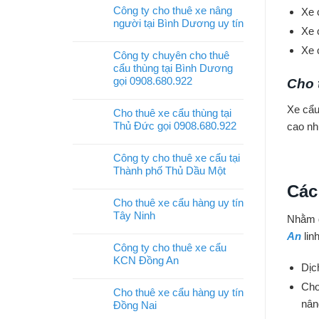
Công ty cho thuê xe nâng
Xe 
người tại Bình Dương uy tín
Xe 
Xe 
Công ty chuyên cho thuê
cẩu thùng tại Bình Dương
gọi 0908.680.922
Cho 
Xe cẩu
Cho thuê xe cẩu thùng tại
Thủ Đức gọi 0908.680.922
cao nh
Công ty cho thuê xe cẩu tại
Thành phố Thủ Dầu Một
Các
Cho thuê xe cẩu hàng uy tín
Tây Ninh
Nhằm đ
An
lin
Công ty cho thuê xe cẩu
KCN Đồng An
Dịc
Cho
Cho thuê xe cẩu hàng uy tín
nân
Đồng Nai