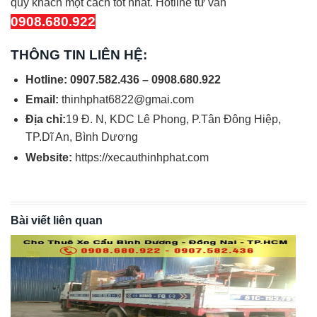
quý khách một cách tốt nhất. Hotline tư vấn
0908.680.922
THÔNG TIN LIÊN HỆ:
Hotline: 0907.582.436 – 0908.680.922
Email:
thinhphat6822@gmai.com
Địa chỉ:
19 Đ. N, KDC Lê Phong, P.Tân Đông Hiệp,
TP.Dĩ An, Bình Dương
Website:
https://xecauthinhphat.com
Bài viết liên quan