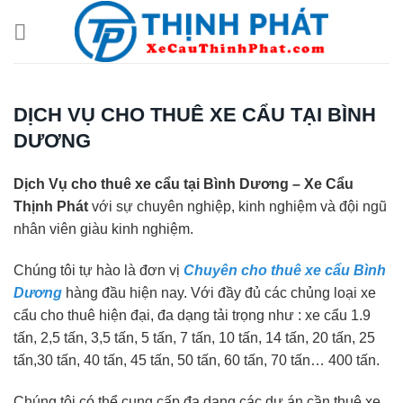
Chuyển
đến
nội
dung
DỊCH VỤ CHO THUÊ XE CẨU TẠI BÌNH
DƯƠNG
Dịch Vụ cho thuê xe cẩu tại Bình Dương – Xe Cẩu
Thịnh Phát
với sự chuyên nghiệp, kinh nghiệm và đội ngũ
nhân viên giàu kinh nghiệm.
Chúng tôi tự hào là đơn vị
Chuyên cho thuê xe cẩu Bình
Dương
hàng đầu hiện nay. Với đầy đủ các chủng loại xe
cẩu cho thuê hiện đại, đa dạng tải trọng như : xe cẩu 1.9
tấn, 2,5 tấn, 3,5 tấn, 5 tấn, 7 tấn, 10 tấn, 14 tấn, 20 tấn, 25
tấn,30 tấn, 40 tấn, 45 tấn, 50 tấn, 60 tấn, 70 tấn… 400 tấn.
Chúng tôi có thể cung cấp đa dạng các dự án cần thuê xe