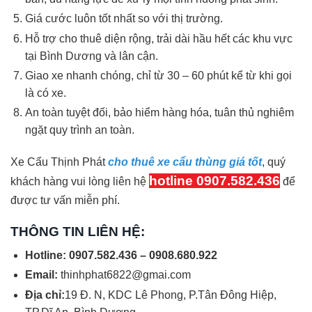
Giá cước luôn tốt nhất so với thị trường.
Hỗ trợ cho thuê diện rộng, trải dài hầu hết các khu vực
tại Bình Dương và lân cận.
Giao xe nhanh chóng, chỉ từ 30 – 60 phút kể từ khi gọi
là có xe.
An toàn tuyệt đối, bảo hiểm hàng hóa, tuân thủ nghiêm
ngặt quy trình an toàn.
Xe Cẩu Thịnh Phát
cho thuê xe cẩu thùng giá tốt
, quý
hotline 0907.582.436
khách hàng vui lòng liên hệ
để
được tư vấn miễn phí.
THÔNG TIN LIÊN HỆ:
Hotline: 0907.582.436 – 0908.680.922
Email:
thinhphat6822@gmai.com
Địa chỉ:
19 Đ. N, KDC Lê Phong, P.Tân Đông Hiệp,