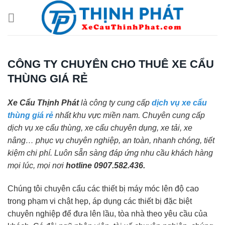
Chuyển
đến
nội
dung
CÔNG TY CHUYÊN CHO THUÊ XE CẨU
THÙNG GIÁ RẺ
Xe Cẩu Thịnh Phát
là công ty cung cấp
dịch vụ xe cẩu
thùng giá rẻ
nhất khu vực miền nam. Chuyên cung cấp
dịch vụ xe cẩu thùng, xe cẩu chuyên dụng, xe tải, xe
nâng… phục vụ chuyên nghiệp, an toàn, nhanh chóng, tiết
kiệm chi phí. Luôn sẵn sàng đáp ứng nhu cầu khách hàng
mọi lúc, mọi nơi
hotline 0907.582.436.
Chúng tôi chuyên cẩu các thiết bị máy móc lên độ cao
trong phạm vi chật hẹp, áp dụng các thiết bị đặc biệt
chuyên nghiệp để đưa lên lầu, tòa nhà theo yêu cầu của