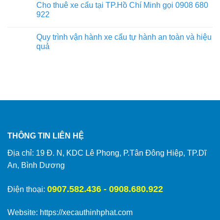
Cho thuê xe cẩu tại TP.Hồ Chí Minh gọi 0908 680
922
Quy trình vận hành xe cẩu tự hành an toàn và hiệu
quả
THÔNG TIN LIÊN HỆ
Địa chỉ: 19 Đ. N, KDC Lê Phong, P.Tân Đông Hiệp, TP.Dĩ
An, Bình Dương
0907.582.436 - 0908.680.922
Điện thoại:
Website:
https://xecauthinhphat.com