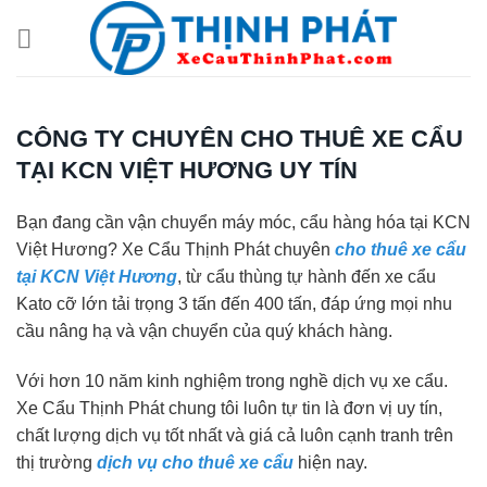
Chuyển
đến
nội
dung
CÔNG TY CHUYÊN CHO THUÊ XE CẨU
TẠI KCN VIỆT HƯƠNG UY TÍN
Bạn đang cần vận chuyển máy móc, cẩu hàng hóa tại KCN
Việt Hương? Xe Cẩu Thịnh Phát chuyên
cho thuê xe cẩu
tại KCN Việt Hương
, từ cẩu thùng tự hành đến xe cẩu
Kato cỡ lớn tải trọng 3 tấn đến 400 tấn, đáp ứng mọi nhu
cầu nâng hạ và vận chuyển của quý khách hàng.
Với hơn 10 năm kinh nghiệm trong nghề dịch vụ xe cẩu.
Xe Cẩu Thịnh Phát chung tôi luôn tự tin là đơn vị uy tín,
chất lượng dịch vụ tốt nhất và giá cả luôn cạnh tranh trên
thị trường
dịch vụ cho thuê xe cẩu
hiện nay.