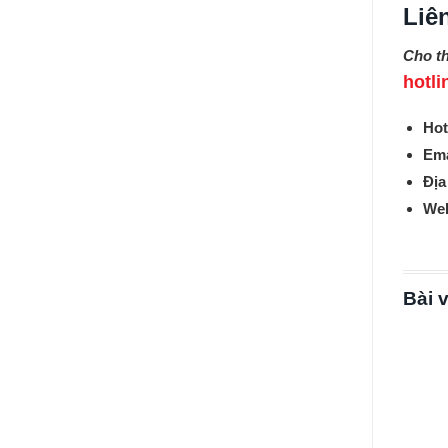
Liê
Cho t
hotli
Hot
Ema
Địa
Web
Bài v