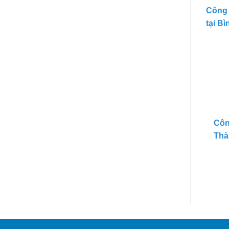
Công 
tại B
Côn
Thà