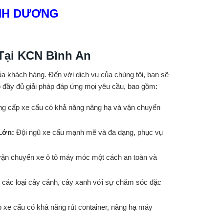
ÌNH DƯƠNG
Tại KCN Bình An
a khách hàng. Đến với dịch vụ của chúng tôi, bạn sẽ
p đầy đủ giải pháp đáp ứng mọi yêu cầu, bao gồm:
g cấp xe cẩu có khả năng nâng hạ và vận chuyển
 Lớn:
Đội ngũ xe cẩu mạnh mẽ và đa dạng, phục vụ
vận chuyển xe ô tô máy móc một cách an toàn và
 các loại cây cảnh, cây xanh với sự chăm sóc đặc
 xe cẩu có khả năng rút container, nâng hạ máy