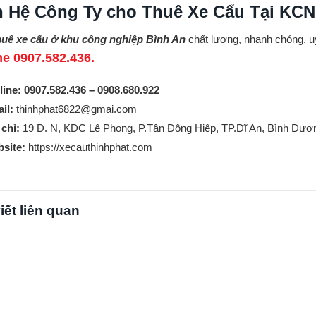
n Hệ Công Ty cho Thuê Xe Cẩu Tại KCN
huê xe cẩu ở khu công nghiệp Bình An
chất lượng, nhanh chóng, u
ne 0907.582.436.
line: 0907.582.436 – 0908.680.922
il:
thinhphat6822@gmai.com
 chỉ:
19 Đ. N, KDC Lê Phong, P.Tân Đông Hiệp, TP.Dĩ An, Bình Dươ
site:
https://xecauthinhphat.com
iết liên quan