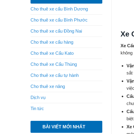
Cho thuê xe cẩu Bình Dương
Cho thuê xe cẩu Bình Phước
Cho thuê xe cẩu Đồng Nai
Xe 
Cho thuê xe cẩu hàng
Xe Cẩ
không 
Cho thuê xe Cẩu Kato
Cho thuê xe Cẩu Thùng
Vận
sắt
Cho thuê xe cẩu tự hành
Vận
Cho thuê xe nâng
việ
Cẩu
Dịch vụ
chu
Tin tức
Cẩu
biệ
BÀI VIẾT MỚI NHẤT
Xe 
móc