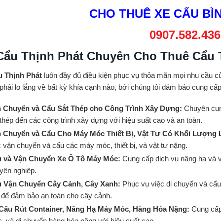
CHO THUÊ XE CẨU B
0907.582.436
Cẩu Thịnh Phát Chuyên Cho Thuê Cẩu 
u Thịnh Phát
luôn đầy đủ điều kiện phục vụ thỏa mãn mọi nhu cầu củ
phải lo lắng về bất kỳ khía cạnh nào, bởi chúng tôi đảm bảo cung cấ
 Chuyển và Cẩu Sắt Thép cho Công Trình Xây Dựng:
Chuyên cun
 thép đến các công trình xây dựng với hiệu suất cao và an toàn.
 Chuyển và Cẩu Cho Máy Móc Thiết Bị, Vật Tư Có Khối Lượng
c vận chuyển và cẩu các máy móc, thiết bị, và vật tư nặng.
 và Vận Chuyển Xe Ô Tô Máy Móc:
Cung cấp dịch vụ nâng hạ và 
yên nghiệp.
 Vận Chuyển Cây Cảnh, Cây Xanh:
Phục vụ việc di chuyển và cẩu
t để đảm bảo an toàn cho cây cảnh.
Cẩu Rút Container, Nâng Hạ Máy Móc, Hàng Hóa Nặng:
Cung cấp
, và di chuyển hàng hóa nặng với hiệu suất cao.