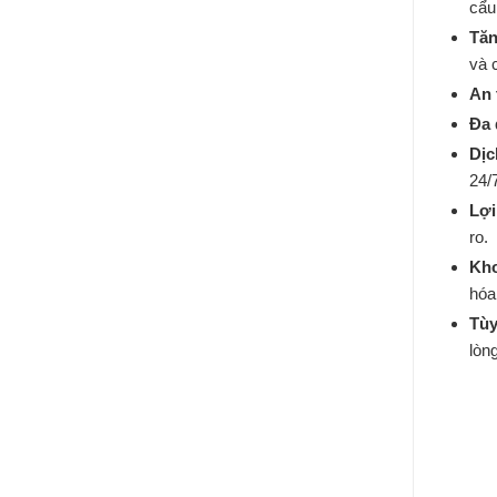
cẩu
Tăn
và 
An 
Đa 
Dịc
24/
Lợi
ro.
Kho
hóa
Tùy
lòn