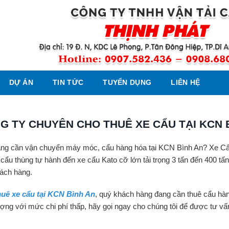
DỰ ÁN
TIN TỨC
TUYỂN DỤNG
LIÊN HỆ
G TY CHUYÊN CHO THUÊ XE CẨU TẠI KCN B
ng cần vận chuyển máy móc, cẩu hàng hóa tại KCN Bình An? Xe C
ừ cẩu thùng tự hành đến xe cẩu Kato cỡ lớn tải trọng 3 tấn đến 400 
ách hàng.
uê xe cẩu tại KCN Bình An
, quý khách hàng đang cần thuê cẩu hàn
ượng với mức chi phí thấp, hãy gọi ngay cho chúng tôi để được tư vấn