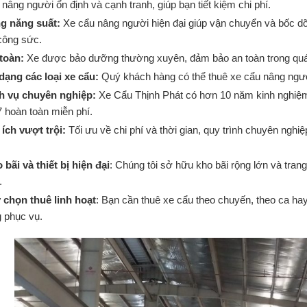
 nâng người ổn định và cạnh tranh, giúp bạn tiết kiệm chi phí.
g năng suất:
Xe cẩu nâng người hiện đại giúp vận chuyển và bốc dỡ 
công sức.
toàn:
Xe được bảo dưỡng thường xuyên, đảm bảo an toàn trong quá trì
dạng các loại xe cẩu:
Quý khách hàng có thể thuê xe cẩu nâng ngườ
h vụ chuyên nghiệp:
Xe Cẩu Thịnh Phát có hơn 10 năm kinh nghiệm t
7 hoàn toàn miễn phí.
 ích vượt trội:
Tối ưu về chi phí và thời gian, quy trình chuyên nghiệp
 bãi và thiết bị hiện đại
: Chúng tôi sở hữu kho bãi rộng lớn và trang 
.
 chọn thuê linh hoạt
: Bạn cần thuê xe cẩu theo chuyến, theo ca ha
g phục vụ.