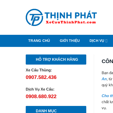
Chuyển
đến
nội
dung
TRANG CHỦ
GIỚI THIỆU
DỊCH VỤ
HỖ TRỢ KHÁCH HÀNG
CÔN
Xe Cẩu Thùng:
Bạn đa
0907.582.436
An
, t
quý kh
Dịch Vụ Xe Cẩu:
0908.680.922
Cho th
chất l
vụ.
DANH MỤC