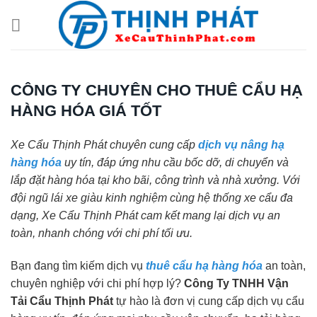
Chuyển
đến
nội
dung
CÔNG TY CHUYÊN CHO THUÊ CẨU HẠ
HÀNG HÓA GIÁ TỐT
Xe Cẩu Thịnh Phát chuyên cung cấp
dịch vụ nâng hạ
hàng hóa
uy tín, đáp ứng nhu cầu bốc dỡ, di chuyển và
lắp đặt hàng hóa tại kho bãi, công trình và nhà xưởng. Với
đội ngũ lái xe giàu kinh nghiệm cùng hệ thống xe cẩu đa
dạng, Xe Cẩu Thịnh Phát cam kết mang lại dịch vụ an
toàn, nhanh chóng với chi phí tối ưu.
Bạn đang tìm kiếm dịch vụ
thuê cẩu hạ hàng hóa
an toàn,
chuyên nghiệp với chi phí hợp lý?
Công Ty TNHH Vận
Tải Cẩu Thịnh Phát
tự hào là đơn vị cung cấp dịch vụ cẩu