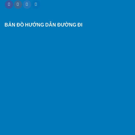
BẢN ĐỒ HƯỚNG DẪN ĐƯỜNG ĐI