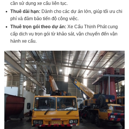
cần sử dụng xe cẩu liên tục.
Thuê dài hạn:
Dành cho các dự án lớn, giúp tối ưu chi
phí và đảm bảo tiến độ công việc.
Thuê trọn gói theo dự án:
Xe Cẩu Thịnh Phát cung
cấp dịch vụ trọn gói từ khảo sát, vận chuyển đến vận
hành xe cẩu.