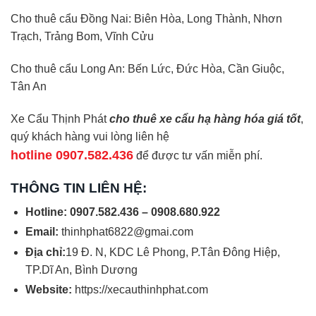
Cho thuê cẩu Đồng Nai: Biên Hòa, Long Thành, Nhơn
Trạch, Trảng Bom, Vĩnh Cửu
Cho thuê cẩu Long An: Bến Lức, Đức Hòa, Cần Giuộc,
Tân An
Xe Cẩu Thịnh Phát
cho thuê xe cẩu hạ hàng hóa giá tốt
,
quý khách hàng vui lòng liên hệ
hotline 0907.582.436
để được tư vấn miễn phí.
THÔNG TIN LIÊN HỆ:
Hotline: 0907.582.436 – 0908.680.922
Email:
thinhphat6822@gmai.com
Địa chỉ:
19 Đ. N, KDC Lê Phong, P.Tân Đông Hiệp,
TP.Dĩ An, Bình Dương
Website:
https://xecauthinhphat.com