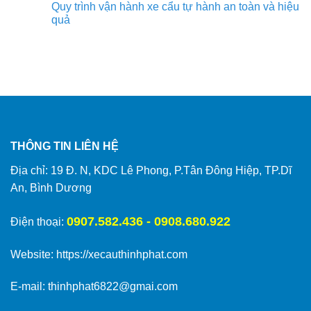
Quy trình vận hành xe cẩu tự hành an toàn và hiệu
quả
THÔNG TIN LIÊN HỆ
Địa chỉ: 19 Đ. N, KDC Lê Phong, P.Tân Đông Hiệp, TP.Dĩ
An, Bình Dương
0907.582.436 - 0908.680.922
Điện thoại:
Website:
https://xecauthinhphat.com
E-mail: thinhphat6822@gmai.com