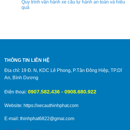
Quy trình vận hành xe cẩu tự hành an toàn và hiệu
quả
THÔNG TIN LIÊN HỆ
Địa chỉ: 19 Đ. N, KDC Lê Phong, P.Tân Đông Hiệp, TP.Dĩ
An, Bình Dương
0907.582.436 - 0908.680.922
Điện thoại:
Website:
https://xecauthinhphat.com
E-mail: thinhphat6822@gmai.com