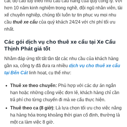
các độ cao tùy theo nhu cầu cẩu hàng của quý công ty. Với
hơn 10 năm kinh nghiệm trong nghề, đội ngũ nhân viên, tài
xế chuyên nghiệp, chúng tôi luôn tự tin phục vụ mọi nhu
cầu
thuê xe
c
ẩu
của quý khách 24/24 với chi phí tối ưu
nhất.
Các gói dịch vụ cho thuê xe cẩu tại Xe Cẩu
Thịnh Phát giá tốt
Nhằm đáp ứng tốt tất tần tật các nhu cầu của khách hàng
gần xa, công ty đã đưa ra nhiều
dịch vụ cho thuê xe cẩu
tại Bến Cát
linh hoạt, cụ thể như:
Thuê xe theo chuyến:
Phù hợp với các dự án ngắn
hạn hoặc những công việc đơn lẻ, khách hàng chỉ cần
trả phí cho từng chuyến đi mà xe cẩu thực hiện.
Thuê theo ca (8 giờ):
Là lựa chọn tối ưu cho việc nâng
hạ hàng hóa trong khoảng thời gian cố định, thường là
một ca làm việc 8 giờ.