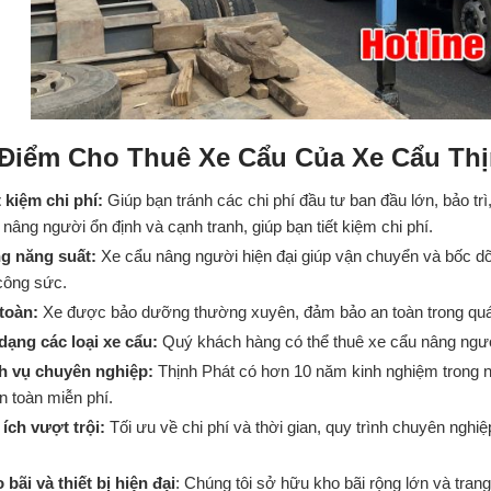
Điểm Cho Thuê Xe Cẩu Của Xe Cẩu Thị
t kiệm chi phí:
Giúp bạn tránh các chi phí đầu tư ban đầu lớn, bảo trì
 nâng người ổn định và cạnh tranh, giúp bạn tiết kiệm chi phí.
g năng suất:
Xe cẩu nâng người hiện đại giúp vận chuyển và bốc dỡ 
công sức.
toàn:
Xe được bảo dưỡng thường xuyên, đảm bảo an toàn trong quá trì
dạng các loại xe cẩu:
Quý khách hàng có thể thuê xe cẩu nâng ngườ
h vụ chuyên nghiệp:
Thịnh Phát có hơn 10 năm kinh nghiệm trong ng
n toàn miễn phí.
 ích vượt trội:
Tối ưu về chi phí và thời gian, quy trình chuyên nghiệp
 bãi và thiết bị hiện đại
: Chúng tôi sở hữu kho bãi rộng lớn và trang 