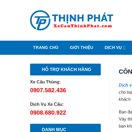
Chuyển
đến
nội
dung
TRANG CHỦ
GIỚI THIỆU
DỊCH VỤ
HỖ TRỢ KHÁCH HÀNG
CÔN
Xe Cẩu Thùng:
Dịch v
0907.582.436
cho bạ
khách 
Dịch Vụ Xe Cẩu:
0908.680.922
Bạn đa
Vậy th
bạn kh
DANH MỤC