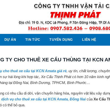
DỰ ÁN
TIN TỨC
TUYỂN DỤNG
LIÊN HỆ
G TY CHO THUÊ XE CẨU THÙNG TẠI KCN A
ụ cho thuê xe cẩu tại KCN Amata giá rẻ
, uy tín, chất lượng, chuy
n sự hài lòng khi hợp tác, Xe Cẩu Thịnh Phát có hơn 10 năm kinh ng
hàng tại Đồng Nai, Bình Dương, TPHCM, Bình Phước…
ng có nhu cầu di dời, vận chuyển hàng hóa, nguyên vật liệu xây dựng
ì
dịch vụ cho thuê xe cẩu tại KCN Amata, Đồng Nai
của
Xe Cẩu T
ó có thể bỏ qua.