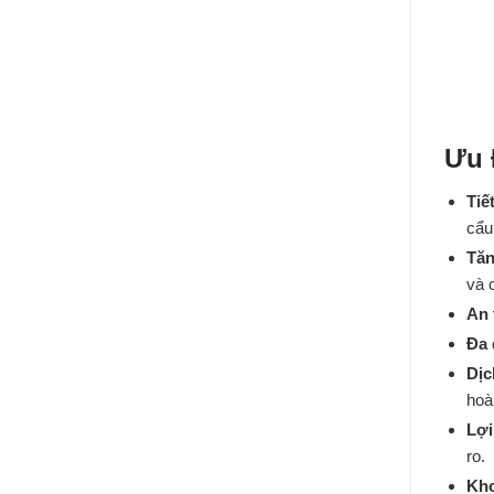
Ưu 
Tiế
cẩu
Tăn
và 
An 
Đa 
Dịc
hoà
Lợi
ro.
Kho