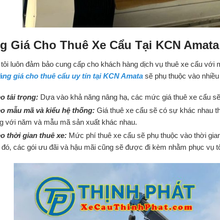
g Giá Cho Thuê Xe Cẩu Tại KCN Amata
tôi luôn đảm bảo cung cấp cho khách hàng dịch vụ thuê xe cẩu với mứ
ảng giá cho thuê cẩu uy tín tại KCN Amata
sẽ phụ thuộc vào nhiều 
o tải trọng:
Dựa vào khả năng nâng hạ, các mức giá thuê xe cẩu sẽ
o mẫu mã và kiểu hệ thống:
Giá thuê xe cẩu sẽ có sự khác nhau th
g với năm và mẫu mã sản xuất khác nhau.
o thời gian thuê xe:
Mức phí thuê xe cẩu sẽ phụ thuộc vào thời gian
 đó, các gói ưu đãi và hậu mãi cũng sẽ được đi kèm nhằm phục vụ t