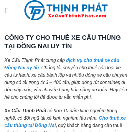
Chuyển
đến
nội
dung
CÔNG TY CHO THUÊ XE CẨU THÙNG
TẠI ĐỒNG NAI UY TÍN
Xe Cẩu Thịnh Phát cung cấp
dịch vụ cho thuê xe cẩu
Đồng Nai uy tín
. Chúng tôi chuyên cho thuê các loại xe
cẩu tự hành, xe cẩu bánh lốp và nhiều dòng xe cẩu chuyên
dụng có tải trọng từ 3 – 400 tấn, giúp đóng rút container, di
dời máy móc, vận chuyển hàng hóa nặng an toàn. Hãy liên
hệ cho chúng tôi để được tư vẫn miễn phí.
Xe Cẩu Thịnh Phát
có hơn 10 năm kinh nghiệm trong
nghề, có đội ngũ tài xế kinh nghiệm lâu năm.
Cho thuê xe
cẩu thùng tại Đồng Nai
, quý khách hàng đang cần thuê