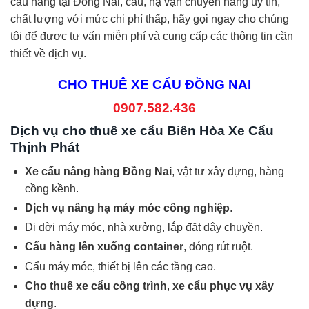
cẩu hàng tại Đồng Nai, cẩu, hạ vận chuyển hàng uy tín,
chất lượng với mức chi phí thấp, hãy gọi ngay cho chúng
tôi để được tư vấn miễn phí và cung cấp các thông tin cần
thiết về dịch vụ.
CHO THUÊ XE CẨU ĐỒNG NAI
0907.582.436
Dịch vụ cho thuê xe cẩu Biên Hòa Xe Cẩu
Thịnh Phát
Xe cẩu nâng hàng Đồng Nai
, vật tư xây dựng, hàng
cồng kềnh.
Dịch vụ nâng hạ máy móc công nghiệp
.
Di dời máy móc, nhà xưởng, lắp đặt dây chuyền.
Cẩu hàng lên xuống container
, đóng rút ruột.
Cẩu máy móc, thiết bị lên các tầng cao.
Cho thuê xe cẩu công trình
,
xe cẩu phục vụ xây
dựng
.