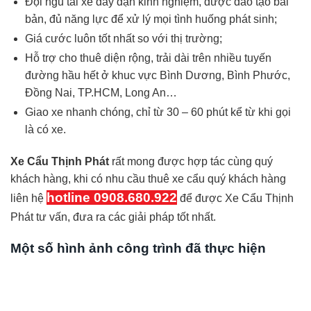
Đội ngũ tài xế dày dặn kinh nghiệm, được đào tạo bài
bản, đủ năng lực để xử lý mọi tình huống phát sinh;
Giá cước luôn tốt nhất so với thị trường;
Hỗ trợ cho thuê diện rộng, trải dài trên nhiều tuyến
đường hầu hết ở khuc vực Bình Dương, Bình Phước,
Đồng Nai, TP.HCM, Long An…
Giao xe nhanh chóng, chỉ từ 30 – 60 phút kể từ khi gọi
là có xe.
Xe Cẩu Thịnh Phát
rất mong được hợp tác cùng quý
khách hàng, khi có nhu cầu thuê xe cẩu quý khách hàng
hotline 0908.680.922
liên hệ
để được Xe Cẩu Thịnh
Phát tư vấn, đưa ra các giải pháp tốt nhất.
Một số hình ảnh công trình đã thực hiện