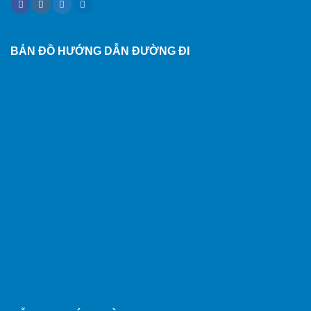
BẢN ĐỒ HƯỚNG DẪN ĐƯỜNG ĐI