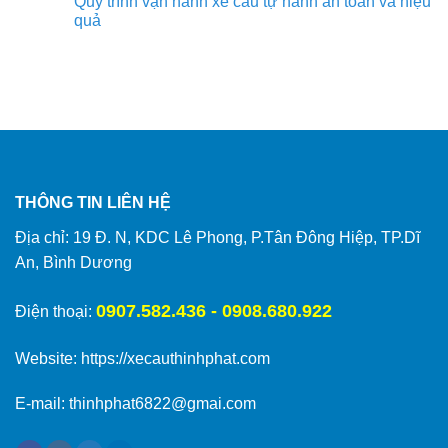
Quy trình vận hành xe cẩu tự hành an toàn và hiệu
quả
THÔNG TIN LIÊN HỆ
Địa chỉ: 19 Đ. N, KDC Lê Phong, P.Tân Đông Hiệp, TP.Dĩ
An, Bình Dương
0907.582.436 - 0908.680.922
Điện thoại:
Website:
https://xecauthinhphat.com
E-mail: thinhphat6822@gmai.com