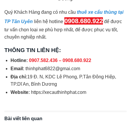
Quý Khách Hàng đang có nhu cầu
thuê xe cẩu thùng tại
0908.680.922
TP Tân Uyên
liên hệ hotline
để được
tư vấn chọn loại xe phù hợp nhất, để được phục vụ tốt,
chuyên nghiệp nhất.
THÔNG TIN LIÊN HỆ:
Hotline:
0907.582.436 – 0908.680.922
Email:
thinhphat6822@gmai.com
Địa chỉ:
19 Đ. N, KDC Lê Phong, P.Tân Đông Hiệp,
TP.Dĩ An, Bình Dương
Website:
https://xecauthinhphat.com
Bài viết liên quan