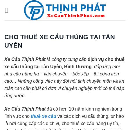
Chuyển
đến
nội
dung
CHO THUÊ XE CẨU THÙNG TẠI TÂN
UYÊN
Xe Cẩu Thịnh Phát
là công ty cung cấp
dịch vụ cho thuê
xe cẩu thùng tại Tân Uyên, Bình Dương
, đáp ứng mọi
nhu cầu nâng hạ – vận chuyển – bốc xếp – thi công trên
cao… Những công việc này đòi hỏi tính chuyên môn và an
toàn cao cần phải có đơn vị chuyên nghiệp mới có thể đáp
ứng được.
Xe Cẩu Thịnh Phát
đã có hơn 10 năm kinh nghiệm trong
lĩnh vực cho
thuê xe cẩu
và các dịch vụ cẩu thùng, tự hào
là nơi cung cấp các dịch vụ cho thuê xe cẩu hàng uy tín,