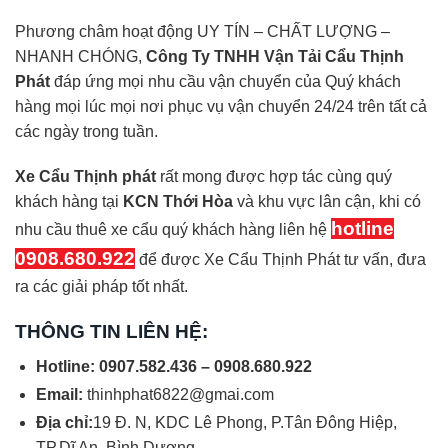
Phương châm hoạt động UY TÍN – CHẤT LƯỢNG –
NHANH CHÓNG,
Công Ty TNHH Vận Tải Cẩu Thịnh
Phát
đáp ứng mọi nhu cầu vận chuyển của Quý khách
hàng mọi lúc mọi nơi phục vụ vận chuyển 24/24 trên tất cả
các ngày trong tuần.
Xe Cẩu Thịnh phát
rất mong được hợp tác cùng quý
khách hàng tại
KCN Thới Hòa
và khu vực lân cận, khi có
hotline
nhu cầu thuê xe cẩu quý khách hàng liên hệ
0908.680.922
để được Xe Cẩu Thịnh Phát tư vấn, đưa
ra các giải pháp tốt nhất.
THÔNG TIN LIÊN HỆ:
Hotline: 0907.582.436 – 0908.680.922
Email:
thinhphat6822@gmai.com
Địa chỉ:
19 Đ. N, KDC Lê Phong, P.Tân Đông Hiệp,
TP.Dĩ An, Bình Dương