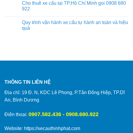
Cho thuê xe cẩu tại TP.Hồ Chí Minh gọi 0908 680
922
Quy trình vận hành xe cẩu tự hành an toàn và hiệu
quả
THÔNG TIN LIÊN HỆ
Địa chỉ: 19 Đ. N, KDC Lê Phong, P.Tân Đông Hiệp, TP.Dĩ
An, Bình Dương
0907.582.436 - 0908.680.922
Điện thoại:
Website:
https://xecauthinhphat.com