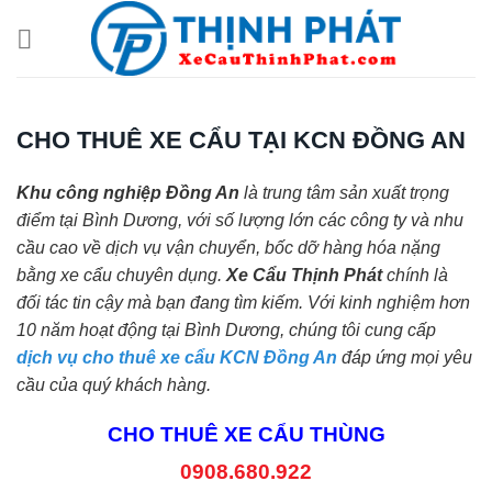
Chuyển
đến
nội
dung
CHO THUÊ XE CẨU TẠI KCN ĐỒNG AN
Khu công nghiệp Đồng An
là trung tâm sản xuất trọng
điểm tại Bình Dương, với số lượng lớn các công ty và nhu
cầu cao về dịch vụ vận chuyển, bốc dỡ hàng hóa nặng
bằng xe cẩu chuyên dụng.
Xe Cẩu Thịnh Phát
chính là
đối tác tin cậy mà bạn đang tìm kiếm. Với kinh nghiệm hơn
10 năm hoạt động tại Bình Dương, chúng tôi cung cấp
dịch vụ c
h
o thuê xe cẩu KCN Đồng An
đáp ứng mọi yêu
cầu của quý khách hàng.
CHO THUÊ XE CẨU THÙNG
0908.680.922