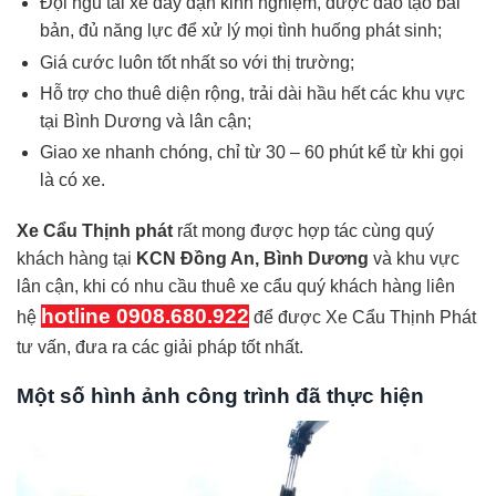
Đội ngũ tài xế dày dặn kinh nghiệm, được đào tạo bài
bản, đủ năng lực để xử lý mọi tình huống phát sinh;
Giá cước luôn tốt nhất so với thị trường;
Hỗ trợ cho thuê diện rộng, trải dài hầu hết các khu vực
tại Bình Dương và lân cận;
Giao xe nhanh chóng, chỉ từ 30 – 60 phút kể từ khi gọi
là có xe.
Xe Cẩu Thịnh phát
rất mong được hợp tác cùng quý
khách hàng tại
KCN Đồng An, Bình Dương
và khu vực
lân cận, khi có nhu cầu thuê xe cẩu quý khách hàng liên
hotline 0908.680.922
hệ
để được Xe Cẩu Thịnh Phát
tư vấn, đưa ra các giải pháp tốt nhất.
Một số hình ảnh công trình đã thực hiện