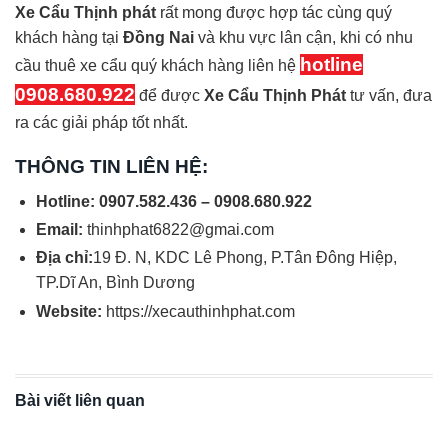
Xe Cẩu Thịnh phát
rất mong được hợp tác cùng quý
khách hàng tại
Đồng Nai
và khu vực lân cận, khi có nhu
hotline
cầu thuê xe cẩu quý khách hàng liên hệ
0908.680.922
để được
Xe Cẩu Thịnh Phát
tư vấn, đưa
ra các giải pháp tốt nhất.
THÔNG TIN LIÊN HỆ:
Hotline: 0907.582.436 – 0908.680.922
Email:
thinhphat6822@gmai.com
Địa chỉ:
19 Đ. N, KDC Lê Phong, P.Tân Đông Hiệp,
TP.Dĩ An, Bình Dương
Website:
https://xecauthinhphat.com
Bài viết liên quan