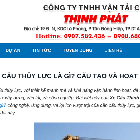
DỰ ÁN
TIN TỨC
TUYỂN DỤNG
LIÊN HỆ
 CẨU THỦY LỰC LÀ GÌ? CẤU TẠO VÀ HOẠT
u thủy lực, với thiết kế mạnh mẽ và khả năng vận hành linh hoạt, đã t
ư xây dựng, vận tải, và công nghiệp. Bài viết này của
Xe Cẩu Thịnh
 gì?
công nghệ, ứng dụng, và lợi ích vượt trội của cần cẩu thủy lực, g
 đại này.