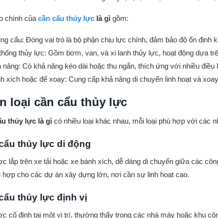
o chính của
cần cẩu thủy lực
là gì
gồm:
ng cẩu: Đóng vai trò là bộ phận chịu lực chính, đảm bảo độ ổn định k
thống thủy lực: Gồm bơm, van, và xi lanh thủy lực, hoạt động dựa t
 nâng: Có khả năng kéo dài hoặc thu ngắn, thích ứng với nhiều điều 
h xích hoặc đế xoay: Cung cấp khả năng di chuyển linh hoạt và xoa
n loại cần cẩu thủy lực
u thủy lực là gì
có nhiều loại khác nhau, mỗi loại phù hợp với các n
cẩu thủy lực di động
c lắp trên xe tải hoặc xe bánh xích, dễ dàng di chuyển giữa các côn
 hợp cho các dự án xây dựng lớn, nơi cần sự linh hoạt cao.
cẩu thủy lực định vị
c cố định tại một vị trí, thường thấy trong các nhà máy hoặc khu cô