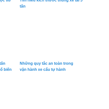
ược sử
Tìm hiểu kích thước thùng xe tải 5
tấn
tấn
Những quy tắc an toàn trong
hổ biến
vận hành xe cẩu tự hành