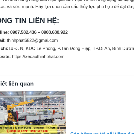
xác và sức mạnh. Hãy lựa chọn cần cẩu thủy lực phù hợp để đạt được
NG TIN LIÊN HỆ:
line: 0907.582.436 – 0908.680.922
il:
thinhphat6822@gmai.com
 chỉ:
19 Đ. N, KDC Lê Phong, P.Tân Đông Hiệp, TP.Dĩ An, Bình Dươ
site:
https://xecauthinhphat.com
iết liên quan