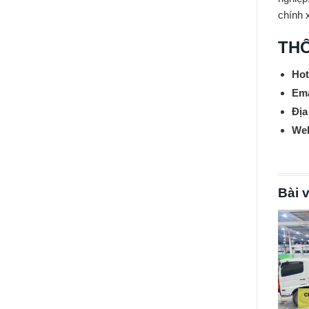
chính 
THÔ
Hot
Ema
Địa
Web
Bài v