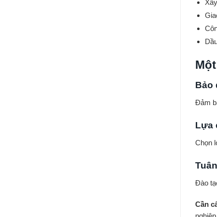
Xây
Gia
Côn
Dầu 
Một
Bảo 
Đảm bả
Lựa 
Chọn lo
Tuân
Đào tạ
Cần cẩ
nghiệp