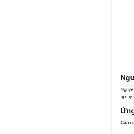
Ngu
Nguyên
bị suy
Ứng
Cần cẩ