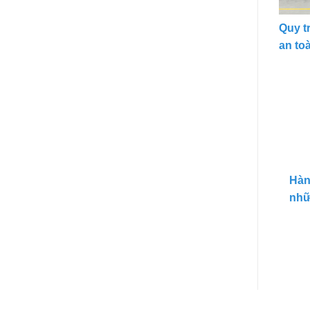
Quy t
an to
Hàn
nhữ