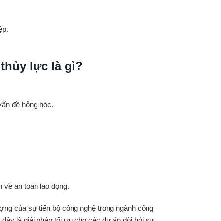
ệp.
thủy lực là gì?
vấn đề hỏng hóc.
 về an toàn lao động.
tượng của sự tiến bộ công nghệ trong ngành công
đây là giải pháp tối ưu cho các dự án đòi hỏi sự