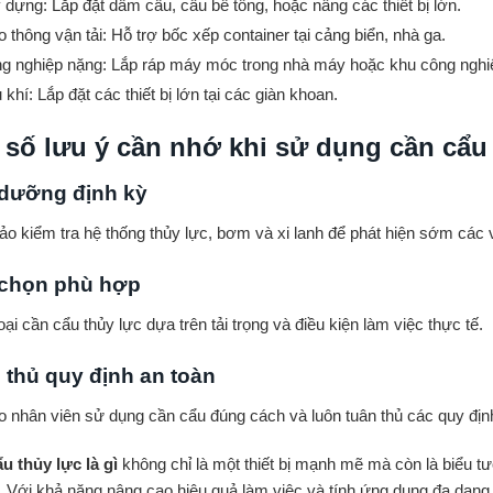
 dựng: Lắp đặt dầm cầu, cẩu bê tông, hoặc nâng các thiết bị lớn.
o thông vận tải: Hỗ trợ bốc xếp container tại cảng biển, nhà ga.
g nghiệp nặng: Lắp ráp máy móc trong nhà máy hoặc khu công nghi
khí: Lắp đặt các thiết bị lớn tại các giàn khoan.
 số lưu ý cần nhớ khi sử dụng cần cẩu 
dưỡng định kỳ
o kiểm tra hệ thống thủy lực, bơm và xi lanh để phát hiện sớm các 
chọn phù hợp
ại cần cẩu thủy lực dựa trên tải trọng và điều kiện làm việc thực tế.
 thủ quy định an toàn
o nhân viên sử dụng cần cẩu đúng cách và luôn tuân thủ các quy định
u thủy lực là gì
không chỉ là một thiết bị mạnh mẽ mà còn là biểu 
. Với khả năng nâng cao hiệu quả làm việc và tính ứng dụng đa dạng, 