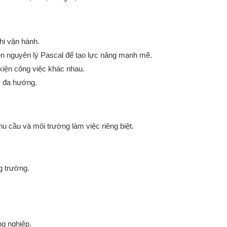
hi vận hành.
rên nguyên lý Pascal để tạo lực nâng mạnh mẽ.
kiện công việc khác nhau.
y đa hướng.
hu cầu và môi trường làm việc riêng biệt.
g trường.
ng nghiệp.