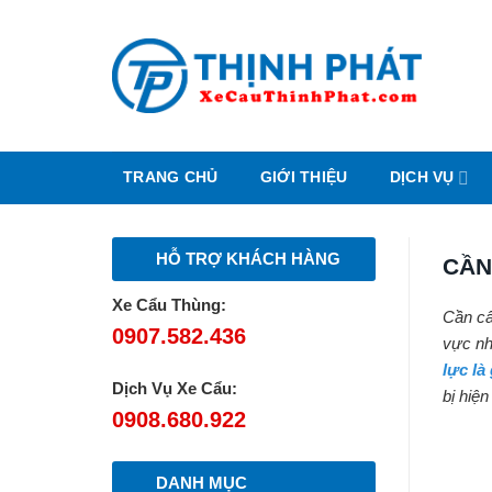
Chuyển
đến
nội
dung
TRANG CHỦ
GIỚI THIỆU
DỊCH VỤ
HỖ TRỢ KHÁCH HÀNG
CẦN
Xe Cẩu Thùng:
Cần cẩ
0907.582.436
vực nh
lực là
Dịch Vụ Xe Cẩu:
bị hiện
0908.680.922
DANH MỤC