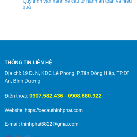
Quy trình vận hành xe cẩu tự hành an toàn và hiệu
quả
THÔNG TIN LIÊN HỆ
Địa chỉ: 19 Đ. N, KDC Lê Phong, P.Tân Đông Hiệp, TP.Dĩ
An, Bình Dương
0907.582.436 - 0908.680.922
Điện thoại:
Website:
https://xecauthinhphat.com
E-mail: thinhphat6822@gmai.com