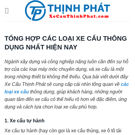
Chuyển
đến
nội
dung
TỔNG HỢP CÁC LOẠI XE CẨU THÔNG
DỤNG NHẤT HIỆN NAY
Ngành xây dựng và công nghiệp nặng luôn cần đến sự hỗ
trợ của các loại máy móc chuyên dụng, và xe cẩu là một
trong những thiết bị không thể thiếu. Qua bài viết dưới đây
Xe Cẩu Thịnh Phát sẽ cung cấp cái nhìn tổng quan về
các
loại xe cẩu
thông dụng, giúp khách hàng, những người
quan tâm đến xe cẩu có thể hiểu rõ hơn về đặc điểm, ứng
dụng và cách lựa chọn loại xe cẩu phù hợp.
1. Xe cẩu tự hành
Xe cẩu tự hành (hay còn gọi là xe cẩu thùng, xe ô tô tải