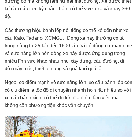
đường bộ mà không làm hư hại mặt đường. Xe được thiết
kế cần cẩu cực kỳ chắc chắn, có thể vươn xa và xoay 360
độ.
Các thương hiệu bánh lốp nổi tiếng có thể kể đến như xe
cẩu Kato, Tadano, XCMG,… Dòng xe này thường có tải
trọng nâng từ 25 tấn đến 1600 tấn. Vì có động cơ mạnh mẽ
và sức nâng lớn nên dòng xe này được ứng dụng trong
nhiều lĩnh vực khác nhau như xây dựng, cầu đường, di
dời máy móc, thiết bị nặng và quá khổ quá tải.
Ngoài có điểm mạnh về sức nâng lớn, xe cẩu bánh lốp còn
có ưu điểm là tốc độ di chuyển nhanh hơn rất nhiều so với
xe cẩu bánh xích, có thể đi đến địa điểm làm việc mà
không cần phương tiện khác vận chuyển.