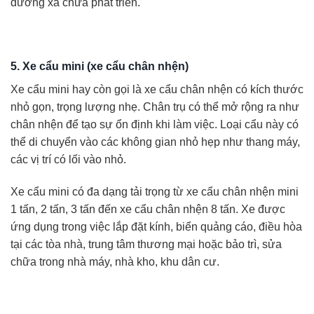
đường xá chưa phát triển.
5. Xe cẩu mini (xe cẩu chân nhện)
Xe cẩu mini hay còn gọi là xe cẩu chân nhện có kích thước
nhỏ gọn, trọng lượng nhẹ. Chân trụ có thể mở rộng ra như
chân nhện để tạo sự ổn định khi làm việc. Loại cẩu này có
thể di chuyển vào các không gian nhỏ hẹp như thang máy,
các vị trí có lối vào nhỏ.
Xe cẩu mini có đa dạng tải trọng từ xe cẩu chân nhện mini
1 tấn, 2 tấn, 3 tấn đến xe cẩu chân nhện 8 tấn. Xe được
ứng dụng trong việc lắp đặt kính, biển quảng cáo, điều hòa
tại các tòa nhà, trung tâm thương mại hoặc bảo trì, sửa
chữa trong nhà máy, nhà kho, khu dân cư.