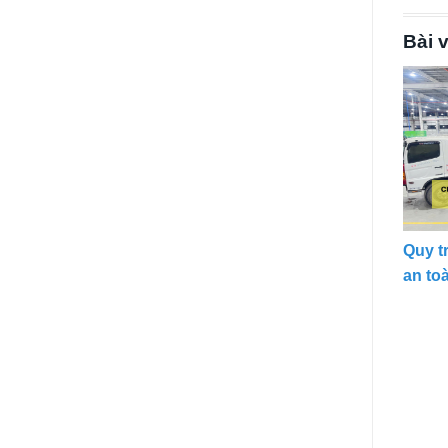
Bài v
Quy t
an to