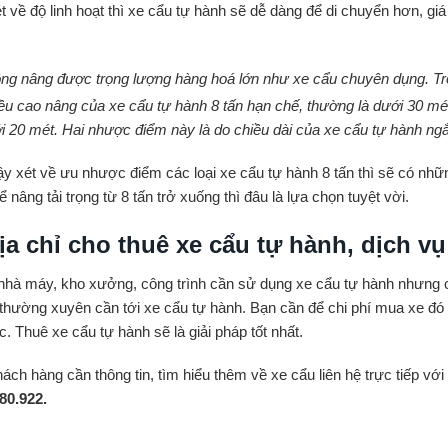
t về độ linh hoạt thì xe cẩu tự hành sẽ dễ dàng để di chuyển hơn, g
g nâng được trọng lượng hàng hoá lớn như xe cẩu chuyên dụng. Trọng 
̀u cao nâng của xe cẩu tự hành 8 tấn hạn chế, thường là dưới 30 mét.
i 20 mét. Hai nhược điểm này là do chiều dài của xe cẩu tự hành
y xét về ưu nhược điểm các loại xe cẩu tự hành 8 tấn thì sẽ có những
̉ nâng tải trọng từ 8 tấn trở xuống thì đâu là lựa chọn tuyệt vời.
ịa chỉ cho thuê xe cẩu tự hành, dịch vụ
nhà máy, kho xưởng, công trình cần sử dụng xe cẩu tự hành nhưng ch
hường xuyên cần tới xe cẩu tự hành. Bạn cần để chi phí mua xe đó đê
c. Thuê xe cẩu tự hành sẽ là giải pháp tốt nhất.
ách hàng cần thông tin, tìm hiểu thêm về xe cẩu liên hệ trực tiếp vớ
80.922.