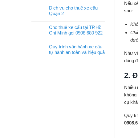
Nếu xé
Dịch vụ cho thuê xe cẩu
sau:
Quận 2
Khôn
Cho thuê xe cẩu tại TP.Hồ
Chiê
Chí Minh gọi 0908 680 922
dướ
Quy trình vận hành xe cẩu
tự hành an toàn và hiệu quả
Như vậ
dùng đê
2. Đ
Nhiều 
không t
cụ khá
Quý kh
0908.6