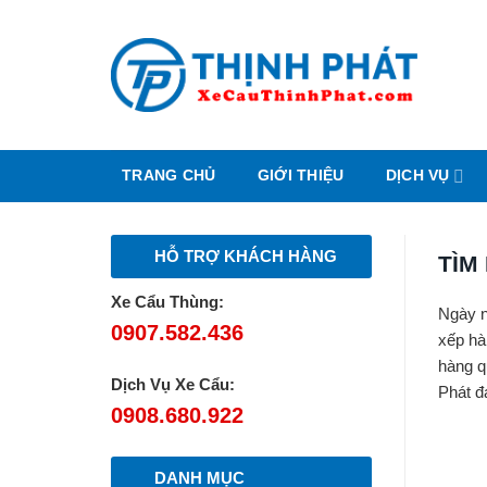
Chuyển
đến
nội
dung
TRANG CHỦ
GIỚI THIỆU
DỊCH VỤ
HỖ TRỢ KHÁCH HÀNG
TÌM
Xe Cẩu Thùng:
Ngày n
0907.582.436
xếp hà
hàng q
Dịch Vụ Xe Cẩu:
Phát đá
0908.680.922
DANH MỤC