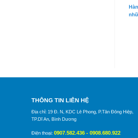
Hàn
nhữ
THÔNG TIN LIÊN HỆ
Địa chỉ: 19 Đ. N, KDC Lê Phong, P.Tân Đông Hiệp,
TP.Dĩ An, Bình Dương
0907.582.436 - 0908.680.922
Điện thoại: