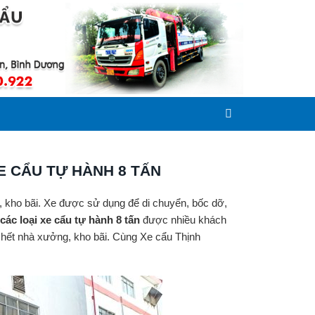
E CẨU TỰ HÀNH 8 TẤN
 kho bãi. Xe được sử dụng để di chuyển, bốc dỡ,
ác loại xe cẩu tự hành 8 tấn
được nhiều khách
u hết nhà xưởng, kho bãi. Cùng Xe cẩu Thịnh
.