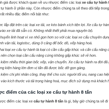
́nh giá được khách quan về ưu nhược điểm các loại
xe cẩu tự hành 
 tự hành ở phần này. Còn nhược điểm chúng ta sẽ theo dõi tiếp tron
rất nhiều đặc điểm nổi bật như:
c lắp đặt trên các loại xe tải, xe kéo bánh xích tiện lợi. Xe cẩu tự hà
 vào xe tải đã sẵn có. Không nhất thiết phải mua nguyên bộ.
huyển linh hoạt vì xe nhỏ gọn hơn so với các loại xe cẩu chuyên dụng
nh vận tải, logistisc, dùng ở cảng để bốc dõ, xếp hàng hoá.
hai loại xe cẩu tự hành là loại có cần cẩu gấp khúc và cẩn cẩu nâ
 nên chọn loại cần cẩu nâng cứng không gấp khúc sẽ rẻ hơn.
t kiệm nhiều thời gian bốc xếp, vận chuyển. Xe cẩu tự hành ra đời đã 
ng kiện hàng lớn đơn vị tấn đã được bốc dỡ gọn gàng.
t kiệm chi phí nhân công, thay thế cho sức người tối ưu, nang cao hiệu
 vào kích thước và tải trọng hàng hoá, mục đích sử dụng mà khách h
c điểm của các loại xe cẩu tự hành 8 tấn
ợc điểm các loại xe
cẩu tự hành 8 tấn
là gì, bây giờ chúng ta sẽ đ