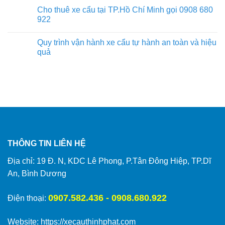
Cho thuê xe cẩu tại TP.Hồ Chí Minh gọi 0908 680
922
Quy trình vận hành xe cẩu tự hành an toàn và hiệu
quả
THÔNG TIN LIÊN HỆ
Địa chỉ: 19 Đ. N, KDC Lê Phong, P.Tân Đông Hiệp, TP.Dĩ
An, Bình Dương
0907.582.436 - 0908.680.922
Điện thoại:
Website:
https://xecauthinhphat.com