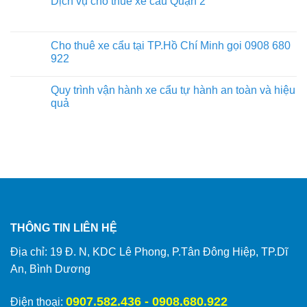
Dịch vụ cho thuê xe cẩu Quận 2
Cho thuê xe cẩu tại TP.Hồ Chí Minh gọi 0908 680
922
Quy trình vận hành xe cẩu tự hành an toàn và hiệu
quả
THÔNG TIN LIÊN HỆ
Địa chỉ: 19 Đ. N, KDC Lê Phong, P.Tân Đông Hiệp, TP.Dĩ
An, Bình Dương
0907.582.436 - 0908.680.922
Điện thoại: