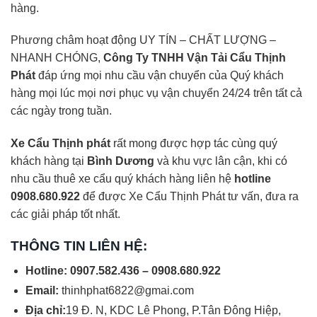
hàng.
Phương châm hoạt động UY TÍN – CHẤT LƯỢNG –
NHANH CHÓNG,
Công Ty TNHH Vận Tải Cẩu Thịnh
Phát
đáp ứng mọi nhu cầu vận chuyển của Quý khách
hàng mọi lúc mọi nơi phục vụ vận chuyển 24/24 trên tất cả
các ngày trong tuần.
Xe Cẩu Thịnh phát
rất mong được hợp tác cùng quý
khách hàng tại
Bình Dương
và khu vực lân cận, khi có
nhu cầu thuê xe cẩu quý khách hàng liên hệ
hotline
0908.680.922
để được Xe Cẩu Thịnh Phát tư vấn, đưa ra
các giải pháp tốt nhất.
THÔNG TIN LIÊN HỆ:
Hotline: 0907.582.436 – 0908.680.922
Email:
thinhphat6822@gmai.com
Địa chỉ:
19 Đ. N, KDC Lê Phong, P.Tân Đông Hiệp,