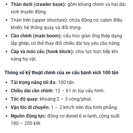
Thân dưới (crawler base):
gồm khung chính và hai dải
xích truyền động.
Thân trên (upper structure): chứa động cơ, cabin điều
khiển, hệ thống quay và đối trọng.
Cần chính (main boom):
cấu trúc giàn ống thép dạng
lắp ghép, có thể thay đổi chiều dài tùy yêu cầu nâng.
Cáp và móc cẩu (hook block):
chịu lực trực tiếp khi
nâng hạ vật.
Thông số kỹ thuật chính của xe cẩu bánh xích 100 tấn
Tải trọng nâng tối đa:
100 tấn.
Chiều dài cần chính:
12 – 61 m tùy cấu hình.
Tốc độ quay:
khoảng 2 – 3 vòng/phút.
Vận tốc di chuyển:
1 – 2 km/h trên địa hình phẳng.
Nguồn động lực:
động cơ diesel 6 xi-lanh, công suất
180 – 200 kW.