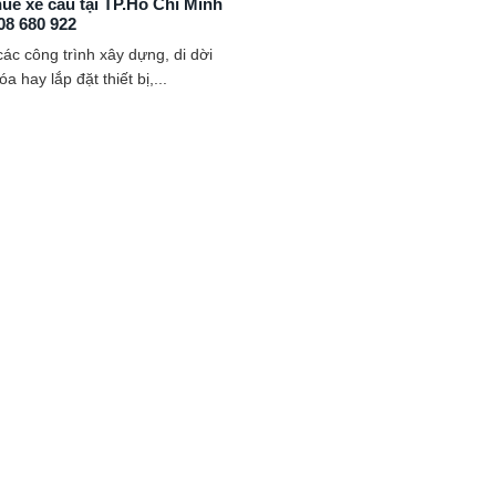
uê xe cẩu tại TP.Hồ Chí Minh
08 680 922
ác công trình xây dựng, di dời
a hay lắp đặt thiết bị,...