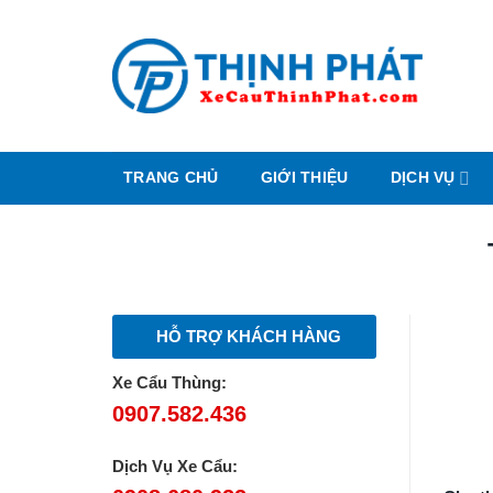
Chuyển
đến
nội
dung
TRANG CHỦ
GIỚI THIỆU
DỊCH VỤ
HỖ TRỢ KHÁCH HÀNG
Xe Cẩu Thùng:
0907.582.436
Dịch Vụ Xe Cẩu: