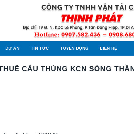
DỰ ÁN
TIN TỨC
TUYỂN DỤNG
LIÊN HỆ
THUÊ CẨU THÙNG KCN SÓNG THẦ