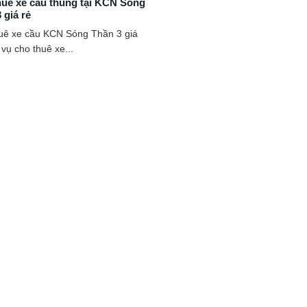
huê xe cẩu thùng tại KCN Sóng
 giá rẻ
uê xe cầu KCN Sóng Thần 3 giá
 vụ cho thuê xe...