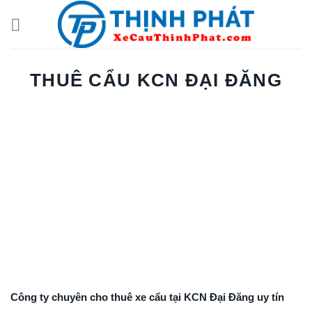
Chuyển
đến
nội
dung
THUÊ CẨU KCN ĐẠI ĐĂNG
Công ty chuyên cho thuê xe cẩu tại KCN Đại Đăng uy tín