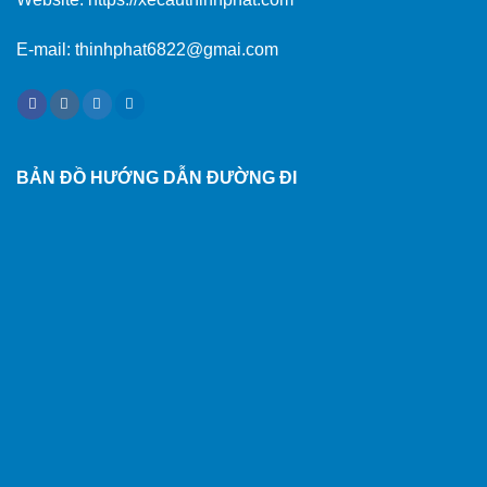
E-mail: thinhphat6822@gmai.com
BẢN ĐỒ HƯỚNG DẪN ĐƯỜNG ĐI