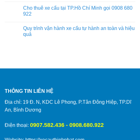
Cho thuê xe cẩu tại TP.Hồ Chí Minh gọi 0908 680
922
Quy trình vận hành xe cẩu tự hành an toàn và hiệu
quả
THÔNG TIN LIÊN HỆ
Địa chỉ: 19 Đ. N, KDC Lê Phong, P.Tân Đông Hiệp, TP.Dĩ
An, Bình Dương
0907.582.436 - 0908.680.922
Điện thoại:
Website:
https://xecauthinhphat.com