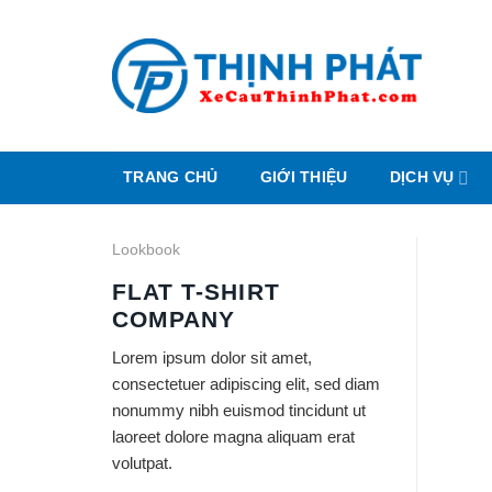
Chuyển
đến
nội
dung
TRANG CHỦ
GIỚI THIỆU
DỊCH VỤ
Lookbook
FLAT T-SHIRT
COMPANY
Lorem ipsum dolor sit amet,
consectetuer adipiscing elit, sed diam
nonummy nibh euismod tincidunt ut
laoreet dolore magna aliquam erat
volutpat.