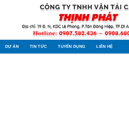
DỰ ÁN
TIN TỨC
TUYỂN DỤNG
LIÊN HỆ